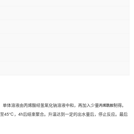
：单体溶液由丙烯酸经氢氧化钠溶液中和，再加入少量
制得。
丙烯酰胺
温至45℃，4h后结束聚合。升温达到一定的出水量后，停止反应。最后