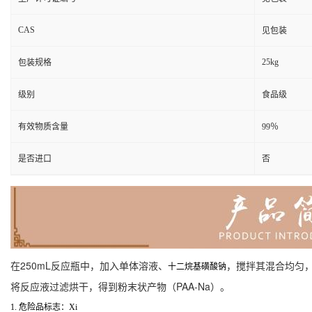
CAS
见包装
25kg
包装规格
级别
食品级
有效物质含量
99％
是否进口
否
在250mL反应瓶中，加入单体溶液、
，搅拌其混合均匀，
十二烷基磺酸钠
将反应液过滤烘干，得到粉末状产物（PAA-Na）。
1. 危险品标志：Xi