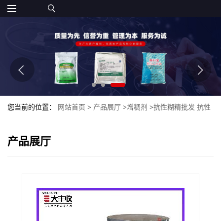
您当前的位置：
网站首页
>
产品展厅
>
增稠剂
>
抗性糊精批发 抗性
糊精含量标准 西安大丰收批发
产品展厅