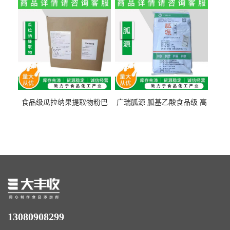
量1kg包邮
食品级瓜拉纳果提取物粉巴
广瑞胍源 胍基乙酸食品级 高
西瓜拉那咖啡因22%运动爆发
含量 营养增补强化氨基酸
力补充剂
13080908299