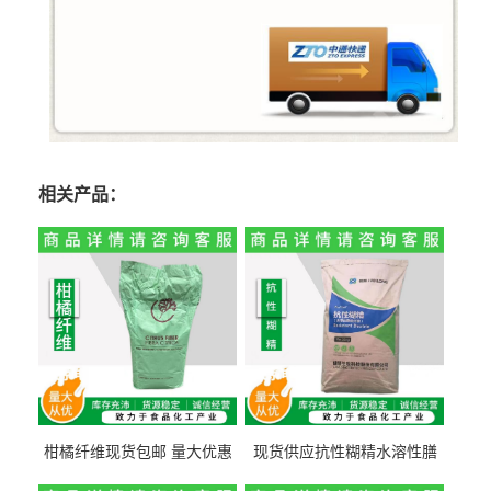
相关产品：
柑橘纤维现货包邮 量大优惠
现货供应抗性糊精水溶性膳
纤维素 柑橘粉 柑橘提取物
食纤维食品级代餐饱腹低热