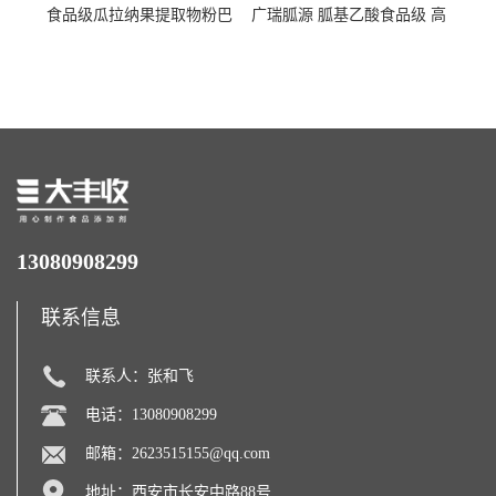
食品级瓜拉纳果提取物粉巴
广瑞胍源 胍基乙酸食品级 高
西瓜拉那咖啡因22%运动爆发
含量 营养增补强化氨基酸
力补充剂
13080908299
联系信息
联系人：张和飞
电话：13080908299
邮箱：
2623515155@qq.com
地址：西安市长安中路88号