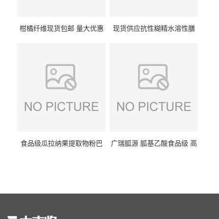
柑橘纤维现货包邮 量大优惠
现货供应抗性糊精水溶性膳
纤维素 柑橘粉 柑橘提取物
食纤维食品级代餐饱腹低热
量1kg包邮
食品级瓜拉纳果提取物粉巴
广瑞胍源 胍基乙酸食品级 高
西瓜拉那咖啡因22%运动爆发
含量 营养增补强化氨基酸
力补充剂