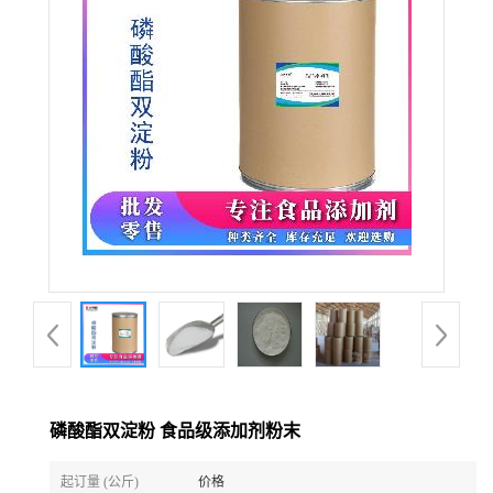
磷酸酯双淀粉 食品级添加剂粉末
起订量 (公斤)
价格