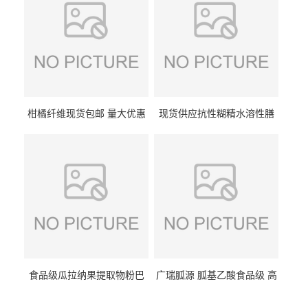
柑橘纤维现货包邮 量大优惠
现货供应抗性糊精水溶性膳
纤维素 柑橘粉 柑橘提取物
食纤维食品级代餐饱腹低热
量1kg包邮
食品级瓜拉纳果提取物粉巴
广瑞胍源 胍基乙酸食品级 高
西瓜拉那咖啡因22%运动爆发
含量 营养增补强化氨基酸