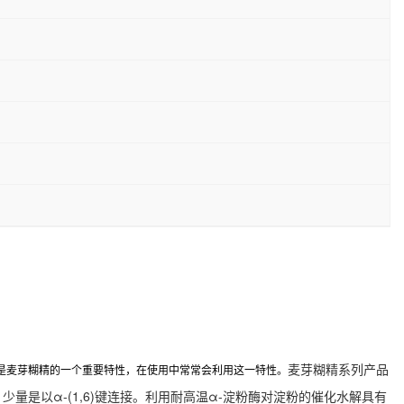
麦芽糊精系列产品
是麦芽糊精的一个重要特性，在使用中常常会利用这一特性。
，少量是以
α
-(1,6)键连接。利用耐高温
α-淀粉酶
对淀粉的催化水解具有