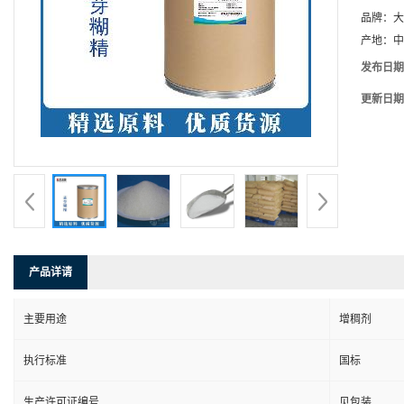
品牌：
大
产地：
中
发布日期
更新日期
产品详请
主要用途
增稠剂
执行标准
国标
生产许可证编号
见包装