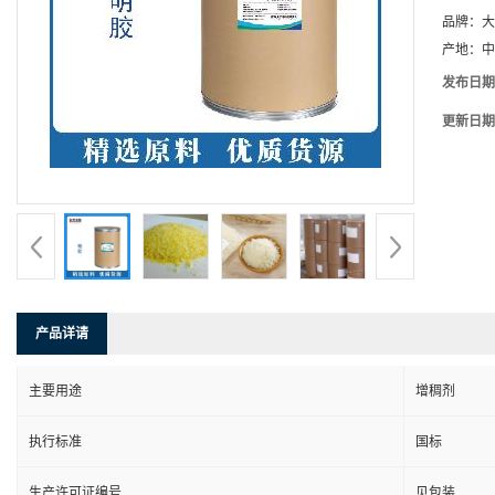
品牌：
大
产地：
中
发布日期
更新日期
产品详请
主要用途
增稠剂
执行标准
国标
生产许可证编号
见包装