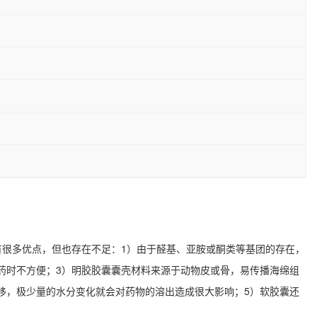
有很多优点，但也存在不足：1）由于醛基、亚胺或酮类等基团的存在，
药时不方便；3）明胶胶囊囊壳材料来源于动物皮或骨，易传播海绵组
移，极少量的水分变化就会对药物的溶出造成很大影响；5）软胶囊还