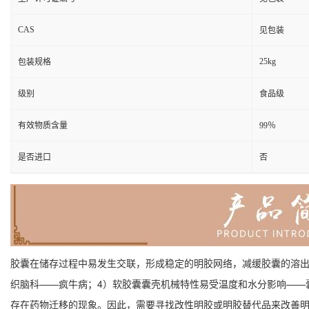
CAS
见包装
25kg
包装规格
级别
食品级
有效物质含量
99％
是否进口
否
胶囊在储存过程中易发生交联，形成稳定的明胶网络，减缓胶囊的溶出
织脑科——疯牛病；4）软胶囊囊壳机械特性易受温度和水分影响——
存在药物迁移的现象。因此，需要寻找改性明胶或明胶替代品来改善