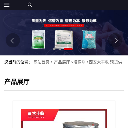
您当前的位置：
网站首页
>
产品展厅
>
增稠剂
>
西安大丰收 现货供
应 食品级明胶 增稠剂 量大从优
产品展厅