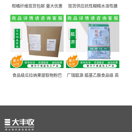
柑橘纤维现货包邮 量大优惠
现货供应抗性糊精水溶性膳
纤维素 柑橘粉 柑橘提取物
食纤维食品级代餐饱腹低热
量1kg包邮
食品级瓜拉纳果提取物粉巴
广瑞胍源 胍基乙酸食品级 高
西瓜拉那咖啡因22%运动爆发
含量 营养增补强化氨基酸
力补充剂