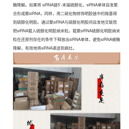
酶降解。如果将 siRNA链5'-末端硫醇化，siRNA单体自发聚
合形成聚siRNA，同样，用二硫化物修饰明胶链中的羧基得
到硫醇化明胶。通过聚siRNA与硫醇化明胶间自发地交联而
把siRNA载入硫醇化明胶纳米粒。载聚siRNA硫醇化明胶纳米
粒在还原剂存在的条件下释放出siRNA单体，避免siRNA被酶
降解，有效地将siRNA递送到病灶。