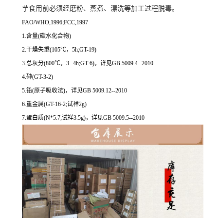
芋食用前必须经磨粉、蒸煮、漂洗等加工过程脱毒。
FAO/WHO,1996;FCC,1997
1.含量(碳水化合物)
2.干燥失重(105℃，5h;GT-19)
3.总灰分(800℃，3--4h;GT-6)，详见GB 5009.4--2010
4.砷(GT-3-2)
5.铅(原子吸收法)，详见GB 5009.12--2010
6.重金属(GT-16-2;试祥2g)
7.蛋白质(N*5.7;试祥3.5g)，详见GB 5009.5--2010