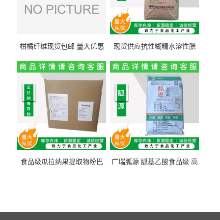
柑橘纤维现货包邮 量大优惠
现货供应抗性糊精水溶性膳
纤维素 柑橘粉 柑橘提取物
食纤维食品级代餐饱腹低热
量1kg包邮
食品级瓜拉纳果提取物粉巴
广瑞胍源 胍基乙酸食品级 高
西瓜拉那咖啡因22%运动爆发
含量 营养增补强化氨基酸
力补充剂