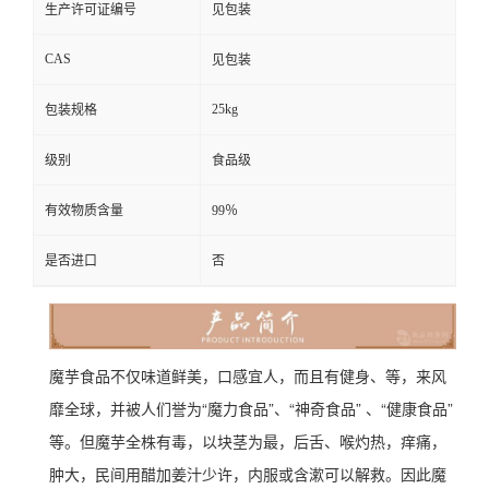
生产许可证编号
见包装
CAS
见包装
25kg
包装规格
级别
食品级
有效物质含量
99％
是否进口
否
魔芋食品不仅味道鲜美，口感宜人，而且有健身、等，来风
靡全球，并被人们誉为“魔力食品”、“神奇食品” 、“健康食品”
等。但魔芋全株有毒，以块茎为最，后舌、喉灼热，痒痛，
肿大，民间用醋加姜汁少许，内服或含漱可以解救。因此魔