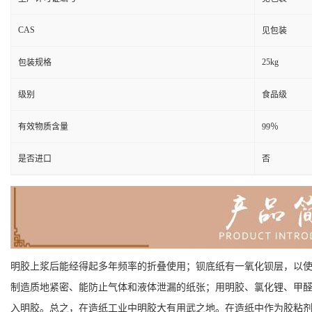
CAS
见包装
25kg
包装规格
级别
食品级
有效物质含量
99％
是否进口
否
明胶上浆后能经得起多年频率的折叠使用；钡底纸有一氧化钡层，以
制造质地紧密、能防止气体和液体泄漏的纸张；用明胶、氯化锂、甲
入明胶。总之，在造纸工业中明胶大有用武之地。在造纸中作为胶粘