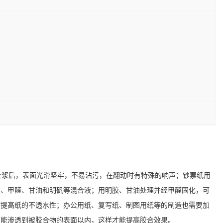
上浆后，表面光滑坚牢，不易沾污，在翻动时有特殊的响声；钞票纸用
胶、甲醛、甘油和明矾等混合液；用明胶、甘油处理并经甲醛固化，可
可提高纸的不透水性；办公用纸、复写纸、制图用纸等的制造也需要加
液能渗透到被胶合物的表面以内，这样才能提高胶合效果。