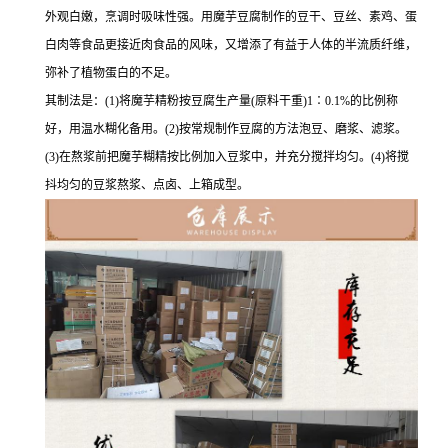
外观白嫩，烹调时吸味性强。用魔芋豆腐制作的豆干、豆丝、素鸡、蛋
白肉等食品更接近肉食品的风味，又增添了有益于人体的半流质纤维，
弥补了植物蛋白的不足。
其制法是：(1)将魔芋精粉按豆腐生产量(原料干重)1∶0.1%的比例称
好，用温水糊化备用。(2)按常规制作豆腐的方法泡豆、磨浆、滤浆。
(3)在熬浆前把魔芋糊精按比例加入豆浆中，并充分搅拌均匀。(4)将搅
抖均匀的豆浆熬浆、点卤、上箱成型。