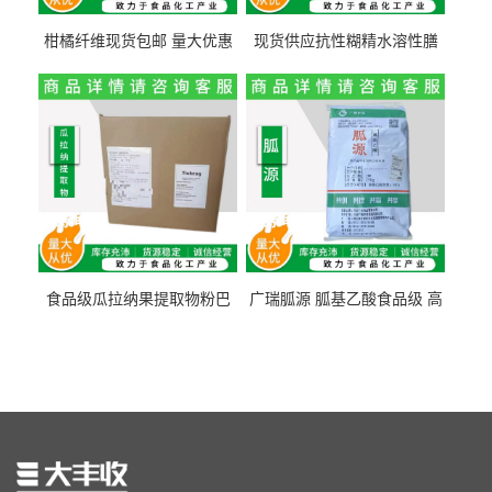
柑橘纤维现货包邮 量大优惠
现货供应抗性糊精水溶性膳
纤维素 柑橘粉 柑橘提取物
食纤维食品级代餐饱腹低热
量1kg包邮
食品级瓜拉纳果提取物粉巴
广瑞胍源 胍基乙酸食品级 高
西瓜拉那咖啡因22%运动爆发
含量 营养增补强化氨基酸
力补充剂