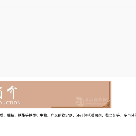
质、糊精、糖酯等糖类衍生物。广义的稳定剂，还可包括凝固剂、螯合剂等，多与其