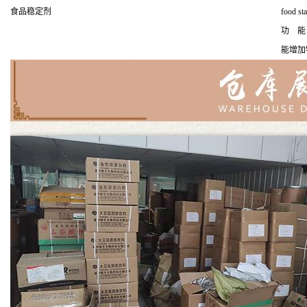
食品稳定剂
food sta
功 能
能增加