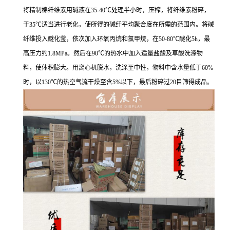
将精制棉纤维素用碱液在35-40℃处理半小时，压榨，将纤维素粉碎，
于35℃适当进行老化，使所得的碱纤平均聚合度在所需的范围内。将碱
纤维投入醚化釜，依次加入环氧丙烷和氯甲烷，在50-80℃醚化5h，最
高压力约1.8MPa。然后在90℃的热水中加入适量盐酸及草酸洗涤物
料，使体积膨大。用离心机脱水，洗涤至中性，物料中含水量低于60%
时，以130℃的热空气流干燥至含5%以下，最后粉碎过20目筛得成品。