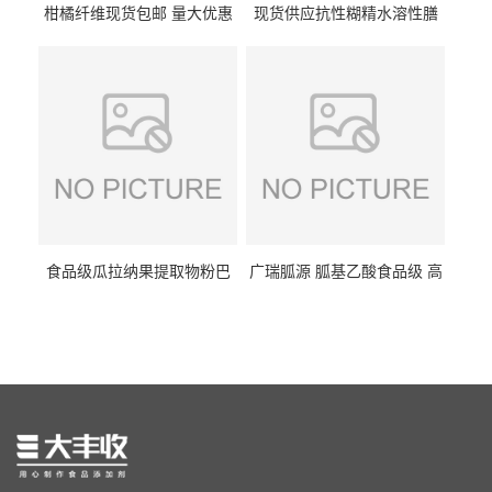
柑橘纤维现货包邮 量大优惠
现货供应抗性糊精水溶性膳
纤维素 柑橘粉 柑橘提取物
食纤维食品级代餐饱腹低热
量1kg包邮
食品级瓜拉纳果提取物粉巴
广瑞胍源 胍基乙酸食品级 高
西瓜拉那咖啡因22%运动爆发
含量 营养增补强化氨基酸
力补充剂