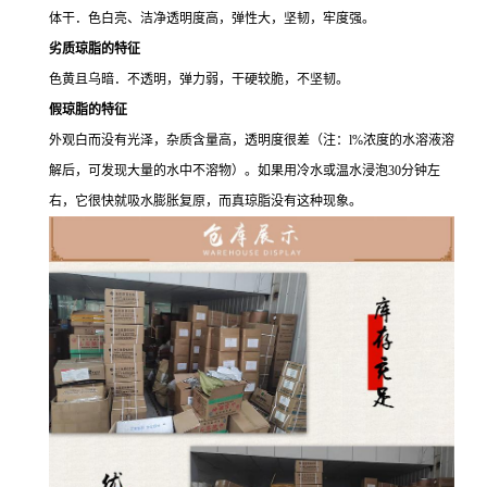
体干．色白亮、洁净透明度高，弹性大，坚韧，牢度强。
劣质琼脂的特征
色黄且乌暗．不透明，弹力弱，干硬较脆，不坚韧。
假琼脂的特征
外观白而没有光泽，杂质含量高，透明度很差（注：l%浓度的水溶液溶
解后，可发现大量的水中不溶物）。如果用冷水或温水浸泡30分钟左
右，它很快就吸水膨胀复原，而真琼脂没有这种现象。