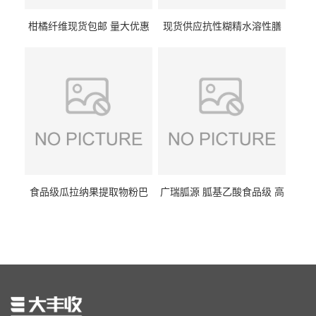
柑橘纤维现货包邮 量大优惠
现货供应抗性糊精水溶性膳
纤维素 柑橘粉 柑橘提取物
食纤维食品级代餐饱腹低热
量1kg包邮
食品级瓜拉纳果提取物粉巴
广瑞胍源 胍基乙酸食品级 高
西瓜拉那咖啡因22%运动爆发
含量 营养增补强化氨基酸
力补充剂