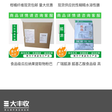
柑橘纤维现货包邮 量大优惠
现货供应抗性糊精水溶性膳
纤维素 柑橘粉 柑橘提取物
食纤维食品级代餐饱腹低热
量1kg包邮
食品级瓜拉纳果提取物粉巴
广瑞胍源 胍基乙酸食品级 高
西瓜拉那咖啡因22%运动爆发
含量 营养增补强化氨基酸
力补充剂