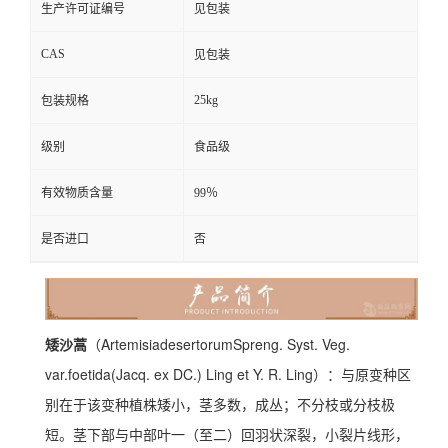
生产许可证编号
见包装
CAS
见包装
25kg
包装规格
级别
食品级
有效物质含量
99％
是否进口
否
矮沙蒿
（
Artemisiadesertorum
Spreng. Syst. Veg.
var.
foetida
(Jacq. ex DC.) Ling et Y. R. Ling）：与原变种区
别在于该变种植株矮小，茎多数，成丛；不分枝或分枝极
短。茎下部与中部叶一（至二）回羽状深裂，小裂片线形，