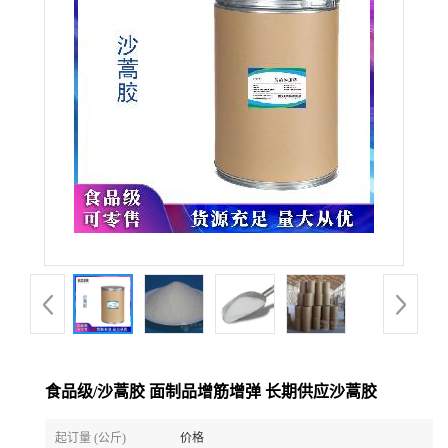
食品级/沙蒿胶 面制品增筋增弹 长期供应沙蒿胶
起订量 (公斤)
价格