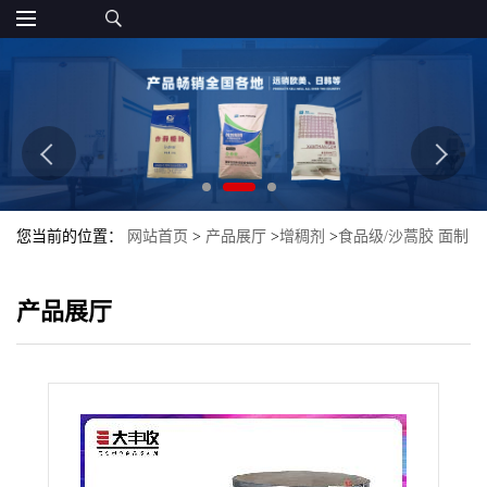
您当前的位置：
网站首页
>
产品展厅
>
增稠剂
>
食品级/沙蒿胶 面制
品增筋增弹 长期供应沙蒿胶
产品展厅