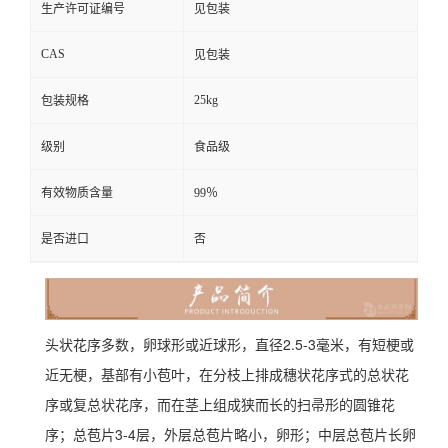
生产许可证编号
见包装
CAS
见包装
25kg
包装规格
级别
食品级
有效物质含量
99％
是否进口
否
头状花序多数，卵球形或近球形，直径2.5-3毫米，有短梗或
近无梗，基部有小苞叶，在分枝上排成穗状花序式的总状花
序或复总状花序，而在茎上组成狭而长的扫帚形的圆锥花
序；总苞片3-4层，外层总苞片略小，卵形；中层总苞片长卵