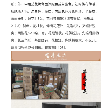
形；外、中层总苞片背面深绿色或带紫色，初时微有薄毛，
后脱落无毛，边白色，膜质，内层总苞片长卵形，半膜质，
背面无毛；雌花4-8朵，花冠狭圆锥状或狭管状，檐部具
2（-3）裂齿，花柱长，伸出花冠外，先端2叉，叉端长锐
尖；两性花5-10朵，育，花冠管状，花药线形，先端附属物
尖，长三角形，基部圆钝，花柱短，先端稍膨大，不叉开。
瘦果倒卵形或长圆形。花果期8-10月。