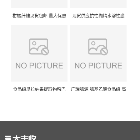
柑橘纤维现货包邮 量大优惠
现货供应抗性糊精水溶性膳
纤维素 柑橘粉 柑橘提取物
食纤维食品级代餐饱腹低热
量1kg包邮
食品级瓜拉纳果提取物粉巴
广瑞胍源 胍基乙酸食品级 高
西瓜拉那咖啡因22%运动爆发
含量 营养增补强化氨基酸
力补充剂