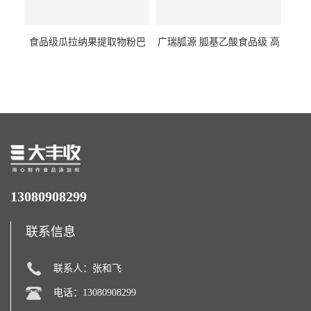
食品级瓜拉纳果提取物粉巴
广瑞胍源 胍基乙酸食品级 高
西瓜拉那咖啡因22%运动爆发
含量 营养增补强化氨基酸
力补充剂
13080908299
联系信息
联系人：张和飞
电话：13080908299