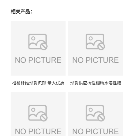
相关产品：
柑橘纤维现货包邮 量大优惠
现货供应抗性糊精水溶性膳
纤维素 柑橘粉 柑橘提取物
食纤维食品级代餐饱腹低热
量1kg包邮