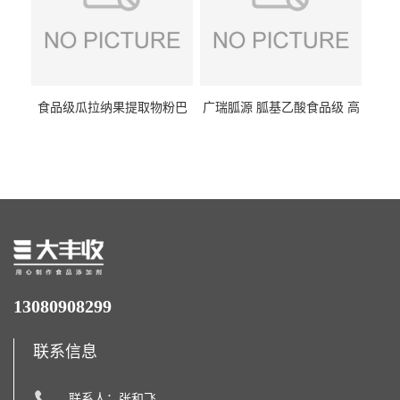
食品级瓜拉纳果提取物粉巴
广瑞胍源 胍基乙酸食品级 高
西瓜拉那咖啡因22%运动爆发
含量 营养增补强化氨基酸
力补充剂
13080908299
联系信息
联系人：张和飞