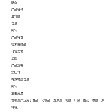
陕西
产品名称
温轮胶
含量
99%
产品特性
粉末或结晶
可售卖地
全国
产品规格
25kg*1
有效物质含量
99%
主要用途
增稠剂广泛用于食品、化妆品、洗涤剂、乳胶、印染、医药、橡胶、涂
料等。