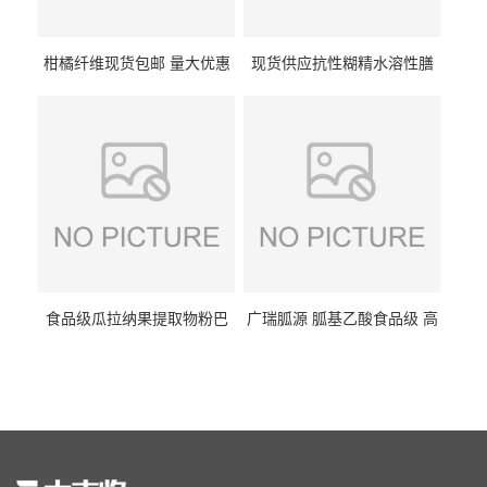
柑橘纤维现货包邮 量大优惠
现货供应抗性糊精水溶性膳
纤维素 柑橘粉 柑橘提取物
食纤维食品级代餐饱腹低热
量1kg包邮
食品级瓜拉纳果提取物粉巴
广瑞胍源 胍基乙酸食品级 高
西瓜拉那咖啡因22%运动爆发
含量 营养增补强化氨基酸
力补充剂