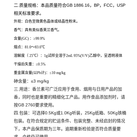
二.质量规格：本品质量符合GB 1886.16，BP，FCC，USP
相关标准要求。
外观：白色至微黄色晶体或结晶性粉末。
香气：具有类似香荚兰香气。
含量(GC) ：≥99.9%
熔点：81.0～83.0℃
溶解度（ 25℃）：1g试样全溶于2mL 95%(V/V)乙醇中，呈透明液体
干燥后失重：≤0.5%
重金属含量(以Pb计)：≤10 mg/kg
砷含量：≤3 mg/kg
三.用途：香兰素可广泛应用于食用、烟用与日用产品的加
香，同时也是重要的精细化工产品。用作食品添加剂时，请
按GB 2760要求使用。
四.包装：可选择0.5Kg或1.0Kg听装，25Kg纸箱、50Kg铁桶
包装。在符合规定的贮运条件、包装完整、未经启封的情况
下，本产品保质期为三年。逾期重新检验是否符合质量要
求，合格仍可使用。