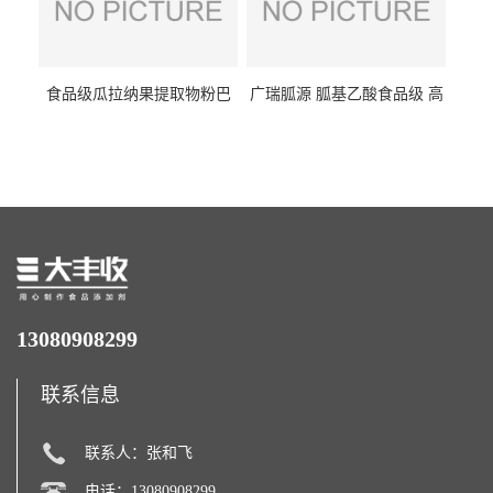
食品级瓜拉纳果提取物粉巴
广瑞胍源 胍基乙酸食品级 高
西瓜拉那咖啡因22%运动爆发
含量 营养增补强化氨基酸
力补充剂
13080908299
联系信息
联系人：张和飞
电话：13080908299