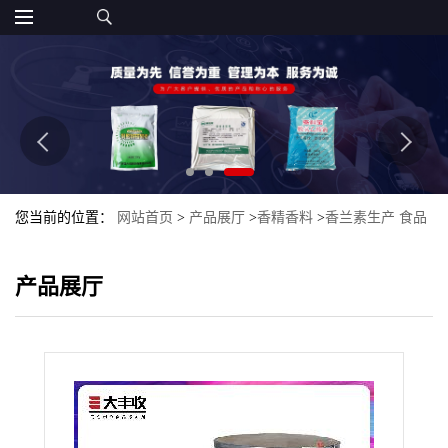
您当前的位置：
网站首页
>
产品展厅
>
香精香料
>
香兰素生产 食品
级香草粉末香精 西安大丰收
产品展厅