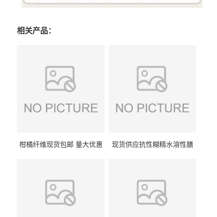
相关产品：
柑橘纤维现货包邮 量大优惠
现货供应抗性糊精水溶性膳
纤维素 柑橘粉 柑橘提取物
食纤维食品级代餐饱腹低热
量1kg包邮