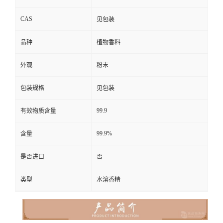
CAS
见包装
品种
植物香料
外观
粉末
包装规格
见包装
99.9
有效物质含量
99.9%
含量
是否进口
否
类型
水溶香精