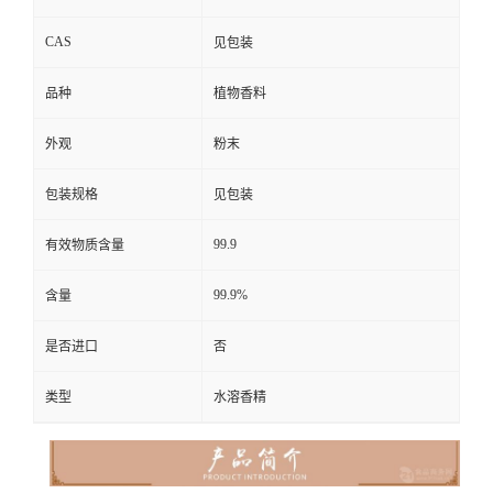
CAS
见包装
品种
植物香料
外观
粉末
包装规格
见包装
99.9
有效物质含量
99.9%
含量
是否进口
否
类型
水溶香精