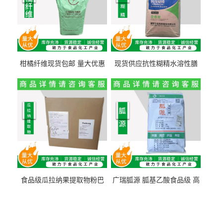
柑橘纤维现货包邮 量大优惠
现货供应抗性糊精水溶性膳
纤维素 柑橘粉 柑橘提取物
食纤维食品级代餐饱腹低热
量1kg包邮
食品级瓜拉纳果提取物粉巴
广瑞胍源 胍基乙酸食品级 高
西瓜拉那咖啡因22%运动爆发
含量 营养增补强化氨基酸
力补充剂