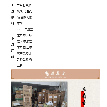
上
二甲基苯胺
游
硫酸 乌洛托
原
品 盐酸 愈创
料
木酚
3,4-二甲氧基
苯甲醛 2-羟
下
基-3-甲氧基
游
苯甲醛 二甲
产
氧苄氨嘧啶
品
异香兰素 香
兰精