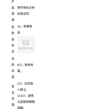
产
品
用作有机分析
用
标准试剂
途
Xn - 有害物
危
品
险
品
标
志
风
险
R22 - 吞食有
术
害。
语
S22 - 切勿吸
安
入粉尘。
全
S24/25 - 避免
术
与皮肤和眼睛
语
接触。