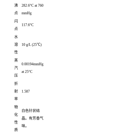
沸
282.6°C at 760
点
mmHg
闪
117.6°C
点
水
溶
10 g/L (25℃)
性
蒸
0.00194mmHg
汽
at 25°C
压
折
射
1.587
率
物
白色针状结
化
晶。有芳香气
性
味。
质