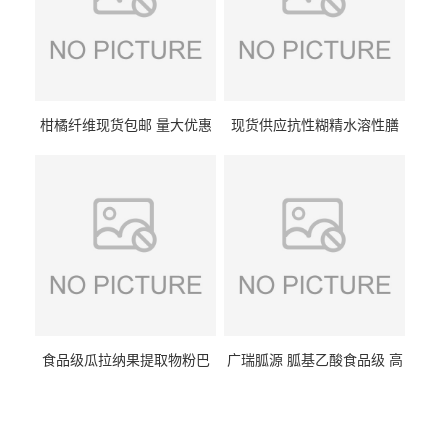
柑橘纤维现货包邮 量大优惠
现货供应抗性糊精水溶性膳
纤维素 柑橘粉 柑橘提取物
食纤维食品级代餐饱腹低热
量1kg包邮
食品级瓜拉纳果提取物粉巴
广瑞胍源 胍基乙酸食品级 高
西瓜拉那咖啡因22%运动爆发
含量 营养增补强化氨基酸
力补充剂