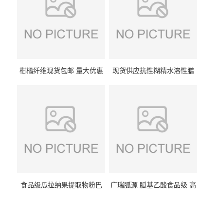
柑橘纤维现货包邮 量大优惠
现货供应抗性糊精水溶性膳
纤维素 柑橘粉 柑橘提取物
食纤维食品级代餐饱腹低热
量1kg包邮
食品级瓜拉纳果提取物粉巴
广瑞胍源 胍基乙酸食品级 高
西瓜拉那咖啡因22%运动爆发
含量 营养增补强化氨基酸
力补充剂