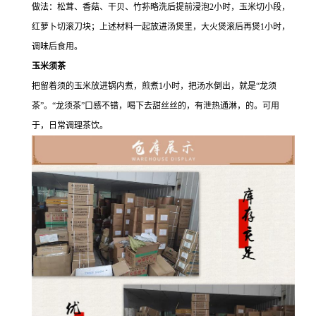
做法：松茸、香菇、干贝、竹荪略洗后提前浸泡2小时，玉米切小段，
红萝卜切滚刀块；上述材料一起放进汤煲里，大火煲滚后再煲1小时，
调味后食用。
玉米须茶
把留着须的玉米放进锅内煮，煎煮1小时，把汤水倒出，就是“龙须
茶”。“龙须茶”口感不错，喝下去甜丝丝的，有泄热通淋，的。可用
于，日常调理茶饮。