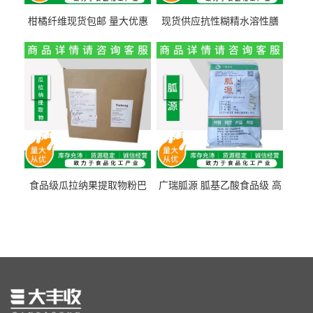
柑橘纤维现货包邮 量大优惠
现货供应抗性糊精水溶性膳
纤维素 柑橘粉 柑橘提取物
食纤维食品级代餐饱腹低热
量1kg包邮
食品级瓜拉纳果提取物粉巴
广瑞胍源 胍基乙酸食品级 高
西瓜拉那咖啡因22%运动爆发
含量 营养增补强化氨基酸
力补充剂