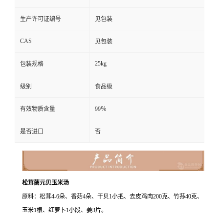
生产许可证编号
见包装
CAS
见包装
25kg
包装规格
级别
食品级
有效物质含量
99％
是否进口
否
松茸菌元贝玉米汤
原料：松茸4-6朵、香菇4朵、干贝1小把、去皮鸡肉200克、竹荪40克、
玉米1根、红萝卜1小段、姜3片。