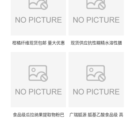
柑橘纤维现货包邮 量大优惠
现货供应抗性糊精水溶性膳
纤维素 柑橘粉 柑橘提取物
食纤维食品级代餐饱腹低热
量1kg包邮
食品级瓜拉纳果提取物粉巴
广瑞胍源 胍基乙酸食品级 高
西瓜拉那咖啡因22%运动爆发
含量 营养增补强化氨基酸
力补充剂