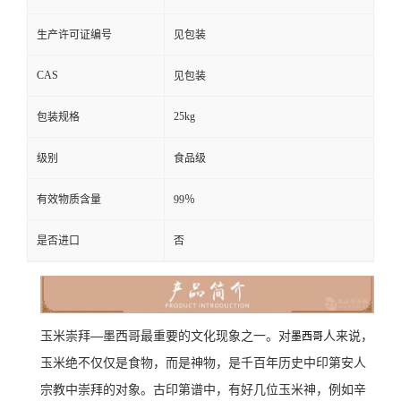
生产许可证编号
见包装
CAS
见包装
25kg
包装规格
级别
食品级
有效物质含量
99％
是否进口
否
玉米崇拜—墨西哥最重要的文化现象之一。对
人来说，
墨西哥
玉米绝不仅仅是食物，而是神物，是千百年历史中印第安人
宗教中崇拜的对象。古印第谱中，有好几位玉米神，例如辛