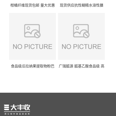
柑橘纤维现货包邮 量大优惠
现货供应抗性糊精水溶性膳
纤维素 柑橘粉 柑橘提取物
食纤维食品级代餐饱腹低热
量1kg包邮
食品级瓜拉纳果提取物粉巴
广瑞胍源 胍基乙酸食品级 高
西瓜拉那咖啡因22%运动爆发
含量 营养增补强化氨基酸
力补充剂