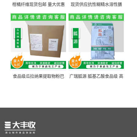
柑橘纤维现货包邮 量大优惠
现货供应抗性糊精水溶性膳
纤维素 柑橘粉 柑橘提取物
食纤维食品级代餐饱腹低热
量1kg包邮
食品级瓜拉纳果提取物粉巴
广瑞胍源 胍基乙酸食品级 高
西瓜拉那咖啡因22%运动爆发
含量 营养增补强化氨基酸
力补充剂