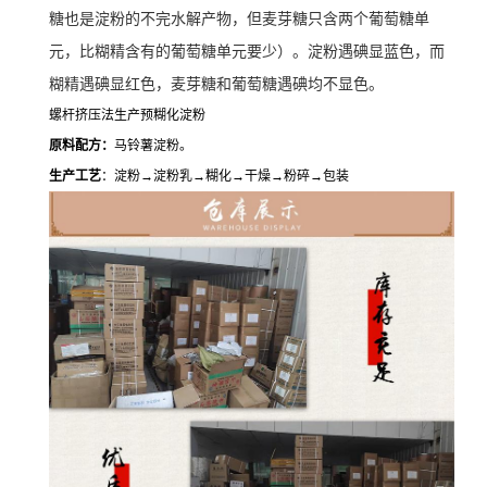
糖也是淀粉的不完水解产物，但麦芽糖只含两个葡萄糖单
元，比糊精含有的葡萄糖单元要少）。淀粉遇碘显蓝色，而
糊精遇碘显红色，麦芽糖和葡萄糖遇碘均不显色。
螺杆挤压法生产预糊化淀粉
原料配方：
马铃薯淀粉。
生产工艺
：淀粉→淀粉乳→糊化→干燥→粉碎→包装