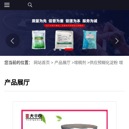
您当前的位置：
网站首页
>
产品展厅
>
增稠剂
>
供应预糊化淀粉 增
稠易溶 增稠剂
产品展厅