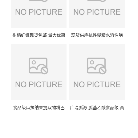
柑橘纤维现货包邮 量大优惠
现货供应抗性糊精水溶性膳
纤维素 柑橘粉 柑橘提取物
食纤维食品级代餐饱腹低热
量1kg包邮
食品级瓜拉纳果提取物粉巴
广瑞胍源 胍基乙酸食品级 高
西瓜拉那咖啡因22%运动爆发
含量 营养增补强化氨基酸
力补充剂