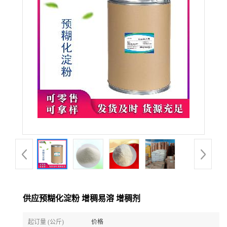
供应预糊化淀粉 增稠易溶 增稠剂
起订量 (公斤)
价格