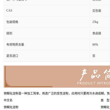
CAS
见包装
25kg
包装规格
级别
食品级
有效物质含量
99％
是否进口
否
预糊化淀粉是一种加工简单，用途广泛的变性淀粉，应用时只要用冷水调成糊，免
中文名
类 型
预糊化淀粉
预糊化