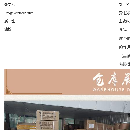
外文名
别 名
Pre-gelatinizedStarch
变性淀
属 性
主要应
淀粉
食品、
度不
的作
（晶
为胶