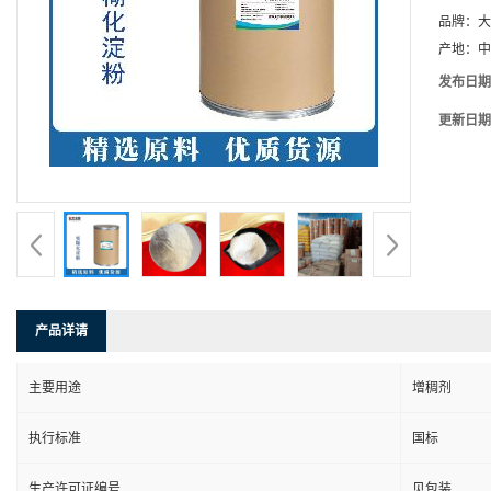
品牌：
大
产地：
中
发布日期
更新日期
产品详请
主要用途
增稠剂
执行标准
国标
生产许可证编号
见包装