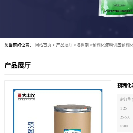
您当前的位置：
网站首页
>
产品展厅
>
增稠剂
>
预糊化淀粉供应预糊化
产品展厅
预糊化
起订量 
1-25
25-500
≥500