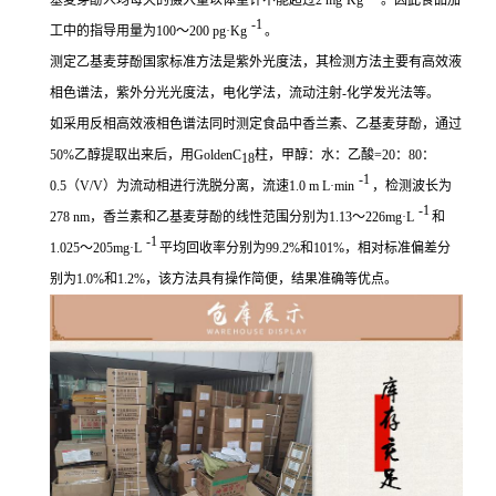
-1
工中的指导用量为100～200 pg·Kg
。
测定乙基麦芽酚国家标准方法是紫外光度法，其检测方法主要有高效液
相色谱法，紫外分光光度法，电化学法，流动注射-化学发光法等。
如采用
反相高效液相色谱法
同时测定食品中香兰素、乙基麦芽酚，通过
50%乙醇提取出来后，用GoldenC
柱，甲醇：水：乙酸=20：80：
18
-1
0.5（
V
/
V
）为流动相进行洗脱分离，流速1.0 m L·min
，检测波长为
-1
278 nm，香兰素和乙基麦芽酚的线性范围分别为1.13～226mg·L
和
-1
1.025～205mg·L
平均回收率分别为99.2%和101%，相对标准偏差分
别为1.0%和1.2%，该方法具有操作简便，结果准确等优点。