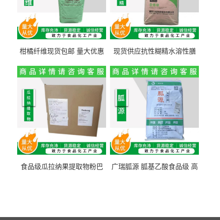
柑橘纤维现货包邮 量大优惠
现货供应抗性糊精水溶性膳
纤维素 柑橘粉 柑橘提取物
食纤维食品级代餐饱腹低热
量1kg包邮
食品级瓜拉纳果提取物粉巴
广瑞胍源 胍基乙酸食品级 高
西瓜拉那咖啡因22%运动爆发
含量 营养增补强化氨基酸
力补充剂