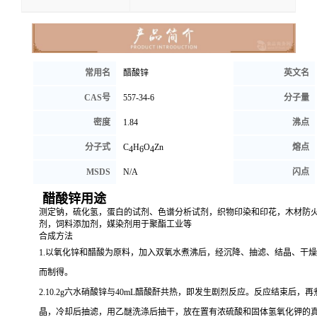
常用名
醋酸锌
英文名
CAS号
557-34-6
分子量
密度
1.84
沸点
分子式
C
H
O
Zn
熔点
4
6
4
MSDS
N/A
闪点
醋酸锌用途
测定钠，硫化氢，蛋白的试剂、色谱分析试剂，
织物印染和印花，木材防
剂，饲料添加剂，
媒染剂用于聚酯工业等
合成方法
1.以氧化锌和醋酸为原料，加入双氧水煮沸后，经沉降、抽滤、结晶、干
而制得。
2.10.2g六水硝酸锌与40mL醋酸酐共热，即发生剧烈反应。反应结束后，再
晶，冷却后抽滤，用乙醚洗涤后抽干，放在置有浓硫酸和固体氢氧化钾的真