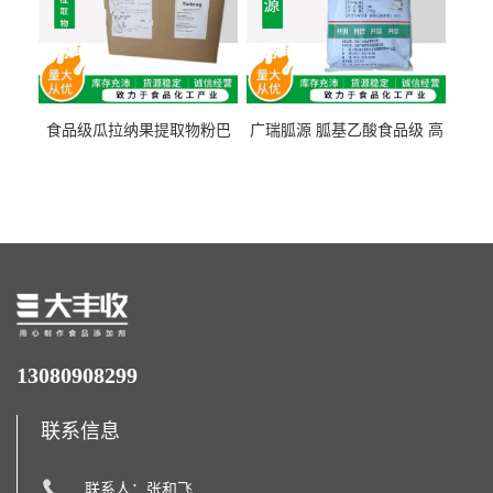
食品级瓜拉纳果提取物粉巴
广瑞胍源 胍基乙酸食品级 高
西瓜拉那咖啡因22%运动爆发
含量 营养增补强化氨基酸
力补充剂
13080908299
联系信息
联系人：张和飞