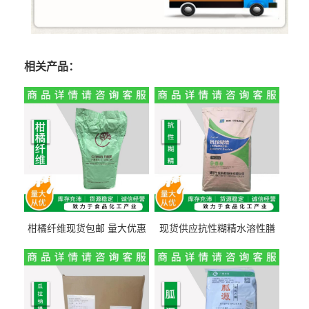
相关产品：
柑橘纤维现货包邮 量大优惠
现货供应抗性糊精水溶性膳
纤维素 柑橘粉 柑橘提取物
食纤维食品级代餐饱腹低热
量1kg包邮