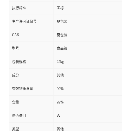
执行标准
国标
生产许可证编号
见包装
CAS
见包装
型号
食品级
25kg
包装规格
成分
其他
有效物质含量
99％
含量
99％
是否进口
否
类型
其他