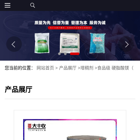
您当前的位置：
网站首页
>
产品展厅
>
增稠剂
>
食品级 硬脂酸镁（
） 抗结剂量大从优批发
产品展厅