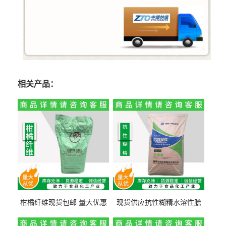
相关产品：
柑橘纤维现货包邮 量大优惠
现货供应抗性糊精水溶性膳
纤维素 柑橘粉 柑橘提取物
食纤维食品级代餐饱腹低热