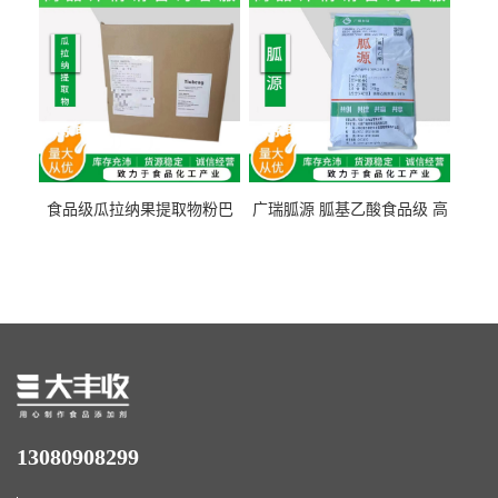
量1kg包邮
食品级瓜拉纳果提取物粉巴
广瑞胍源 胍基乙酸食品级 高
西瓜拉那咖啡因22%运动爆发
含量 营养增补强化氨基酸
力补充剂
13080908299