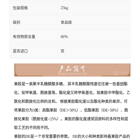
25kg
包装规格
级别
食品级
有效物质含量
99％
是否进口
否
果胶是一类聚半乳糖醛酸多糖， 其半乳糖醛酸残基往往被一些基团酯
化，如甲氧基、酰胺基等。酯化度又称甲氧基化，指果胶中甲酯化、乙
酰化和酰胺化比例的总和。 根据果胶酯化度以及酯化种类的差异，可
将果胶分为3类：高酯果胶（DE＞50%）、低酯果胶（DE<50%）、酰
胺化果胶（酰胺化度>25%）。果胶的酯化度通常因原料的多样性和提
取工艺的不同而不同。
果胶的DE是一个非常重要的参数。 DE的大小和种类影响着果胶产品的