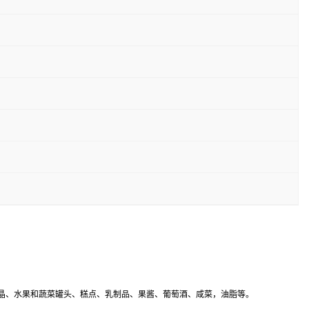
汁晶、水果和蔬菜罐头、糕点、乳制品、果酱、葡萄酒、咸菜，油脂等。