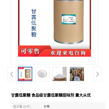
甘露低聚糖 食品级甘露低聚糖甜味剂 量大从优
起订量 (公斤)
价格