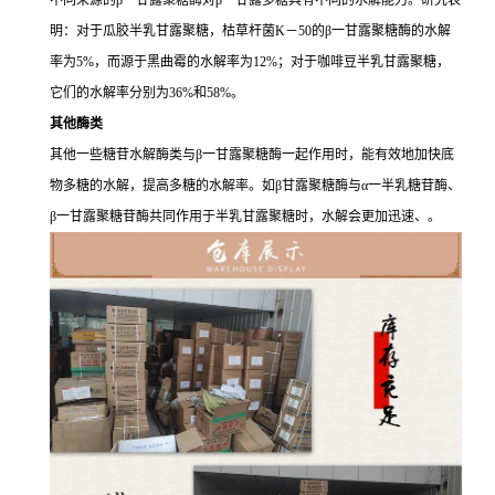
明：对于瓜胶半乳甘露聚糖，枯草杆菌K－50的β一甘露聚糖酶的水解
率为5%，而源于黑曲霉的水解率为12%；对于咖啡豆半乳甘露聚糖，
它们的水解率分别为36%和58%。
其他酶类
其他一些糖苷水解酶类与β一甘露聚糖酶一起作用时，能有效地加快底
物多糖的水解，提高多糖的水解率。如β甘露聚糖酶与α一半乳糖苷酶、
β一甘露聚糖苷酶共同作用于半乳甘露聚糖时，水解会更加迅速、。