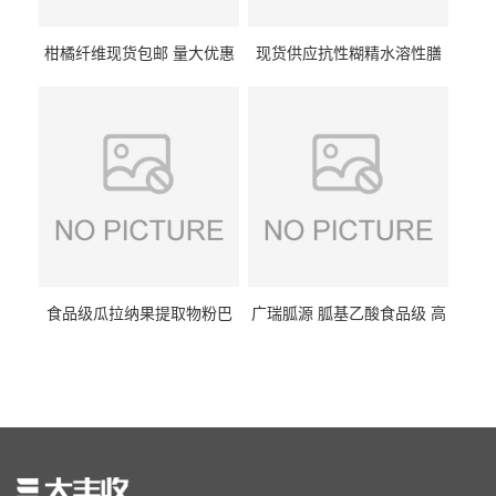
柑橘纤维现货包邮 量大优惠
现货供应抗性糊精水溶性膳
纤维素 柑橘粉 柑橘提取物
食纤维食品级代餐饱腹低热
量1kg包邮
食品级瓜拉纳果提取物粉巴
广瑞胍源 胍基乙酸食品级 高
西瓜拉那咖啡因22%运动爆发
含量 营养增补强化氨基酸
力补充剂