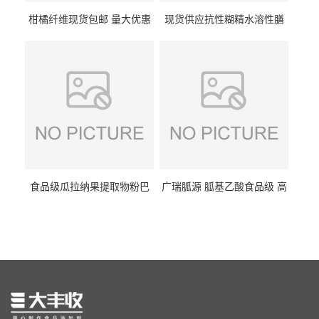
柑橘纤维现货包邮 量大优惠
现货供应抗性糊精水溶性膳
纤维素 柑橘粉 柑橘提取物
食纤维食品级代餐饱腹低热
量1kg包邮
食品级瓜拉纳果提取物粉巴
广瑞胍源 胍基乙酸食品级 高
西瓜拉那咖啡因22%运动爆发
含量 营养增补强化氨基酸
力补充剂