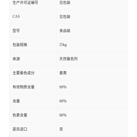
生产许可证编号
见包装
CAS
见包装
型号
食品级
25kg
包装规格
来源
天然着色剂
主要着色成分
姜黄
有效物质含量
99％
含量
99％
色素含量
98％
是否进口
否