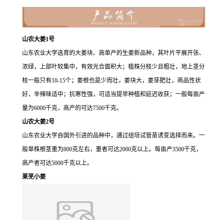
山农大姜1号
山东农业大学选育的大姜块、高单产的生姜新品种，其叶片平展开张、
浓绿，上部叶较集中，有效光合面积大；植株分枝少且粗壮，地上茎分
枝一般只有10-15个；姜根也是少而壮，姜块大，姜芽肥壮，商品性状
好，辛辣味适中；抗寒性强，可适当提早种植和延迟收获；一般每亩产
量为6000千克，高产的可达7500千克。
山农大姜2号
山东农业大学自国外引进的品种中，通过组培试管苗诱变选择而来。一
般单株根茎重为800克左右，重者可达2000克以上。每亩产3500千克，
高产者可达5000千克以上。
莱芜小姜