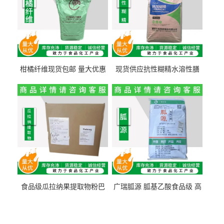
柑橘纤维现货包邮 量大优惠
现货供应抗性糊精水溶性膳
纤维素 柑橘粉 柑橘提取物
食纤维食品级代餐饱腹低热
量1kg包邮
食品级瓜拉纳果提取物粉巴
广瑞胍源 胍基乙酸食品级 高
西瓜拉那咖啡因22%运动爆发
含量 营养增补强化氨基酸
力补充剂