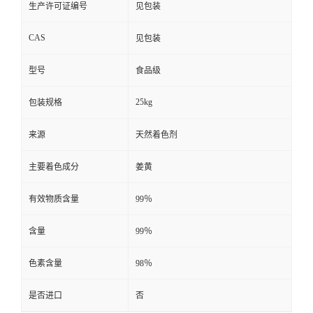
生产许可证编号
见包装
CAS
见包装
型号
食品级
25kg
包装规格
来源
天然着色剂
主要着色成分
姜黄
有效物质含量
99％
含量
99％
色素含量
98％
是否进口
否