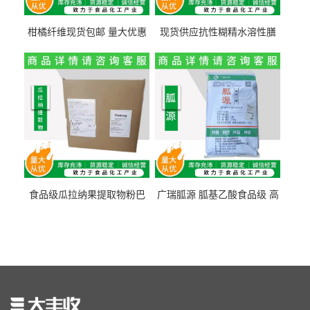
柑橘纤维现货包邮 量大优惠
现货供应抗性糊精水溶性膳
纤维素 柑橘粉 柑橘提取物
食纤维食品级代餐饱腹低热
量1kg包邮
食品级瓜拉纳果提取物粉巴
广瑞胍源 胍基乙酸食品级 高
西瓜拉那咖啡因22%运动爆发
含量 营养增补强化氨基酸
力补充剂