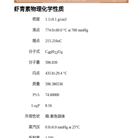
虾青素物理化学性质
密度
1.1±0.1 g/cm3
沸点
774.0±60.0 °C at 760 mmHg
熔点
215-216oC
分子式
C
H
O
40
52
4
分子量
596.839
闪点
435.8±29.4 °C
质量
596.386536
PSA
74.60000
LogP
8.16
外观性状
暗-紫色固体
蒸汽压
0.0±6.0 mmHg at 25°C
折射率
1.595