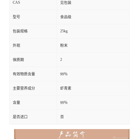
CAS
见包装
型号
食品级
25kg
包装规格
外观
粉末
2
保质期
有效物质含量
99％
主要营养成分
虾青素
含量
99％
是否进口
否