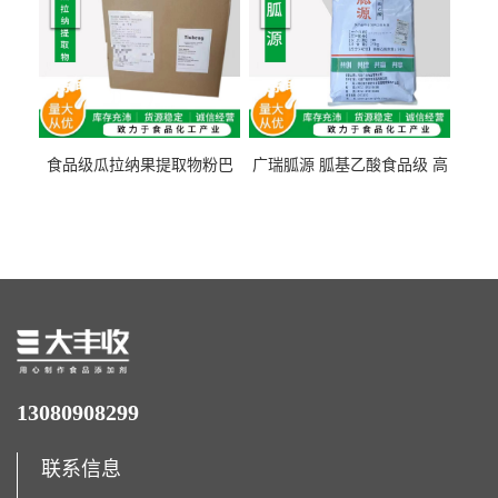
食品级瓜拉纳果提取物粉巴
广瑞胍源 胍基乙酸食品级 高
西瓜拉那咖啡因22%运动爆发
含量 营养增补强化氨基酸
力补充剂
13080908299
联系信息