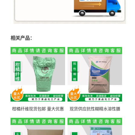
相关产品：
柑橘纤维现货包邮 量大优惠
现货供应抗性糊精水溶性膳
纤维素 柑橘粉 柑橘提取物
食纤维食品级代餐饱腹低热
量1kg包邮