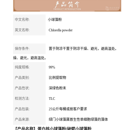
中文名称:
小球藻粉
英文名称:
Chlorella powder
保存条件:
置于阴凉干置于阴凉干燥、避光，避高温处。
燥、避光，避高温处。
纯度规格:
99%
产品类别:
比例提取物
产品性状:
深绿色粉末
检测方法:
TLC
产品包装:
25公斤每桶或按客户要求
产品来源:
绿门小球藻属普生性单细胞绿藻的藻体
【产品名称】蛋白核小球藻粉/破壁小球藻粉