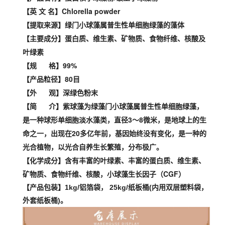
【英 文 名】Chlorella powder
【提取来源】绿门小球藻属普生性单细胞绿藻的藻体
【主要成分】蛋白质、维生素、矿物质、食物纤维、核酸及
叶绿素
【规 格】99%
【产品粒径】80目
【外 观】深绿色粉末
【简 介】紫球藻为绿藻门小球藻属普生性单细胞绿藻，
是一种球形单细胞淡水藻类，直径3～8微米，是地球上的生
命之一，出现在20多亿年前，基因始终没有变化，是一种的
光合植物，以光合自养生长繁殖，分布极广。
【化学成分】含有丰富的叶绿素、丰富的蛋白质、维生素、
矿物质、食物纤维、核酸，小球藻生长因子（CGF）
【产品包装】1kg/铝箔袋， 25kg/纸板桶(内用双层塑料袋，
外套纸板桶)。