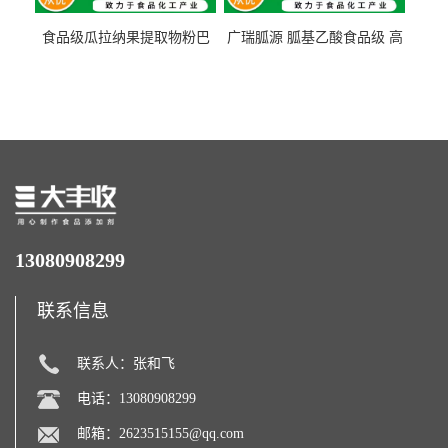
食品级瓜拉纳果提取物粉巴
广瑞胍源 胍基乙酸食品级 高
西瓜拉那咖啡因22%运动爆发
含量 营养增补强化氨基酸
力补充剂
13080908299
联系信息
联系人：张和飞
电话：13080908299
邮箱：
2623515155@qq.com