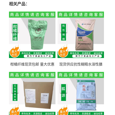
相关产品：
柑橘纤维现货包邮 量大优惠
现货供应抗性糊精水溶性膳
纤维素 柑橘粉 柑橘提取物
食纤维食品级代餐饱腹低热
量1kg包邮