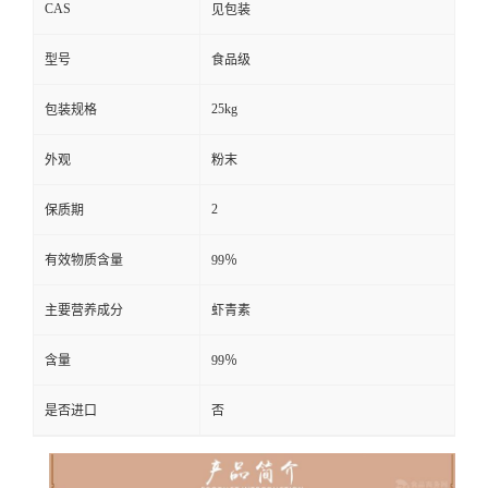
CAS
见包装
型号
食品级
25kg
包装规格
外观
粉末
2
保质期
有效物质含量
99％
主要营养成分
虾青素
含量
99％
是否进口
否