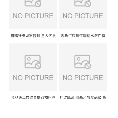
柑橘纤维现货包邮 量大优惠
现货供应抗性糊精水溶性膳
纤维素 柑橘粉 柑橘提取物
食纤维食品级代餐饱腹低热
量1kg包邮
食品级瓜拉纳果提取物粉巴
广瑞胍源 胍基乙酸食品级 高
西瓜拉那咖啡因22%运动爆发
含量 营养增补强化氨基酸
力补充剂