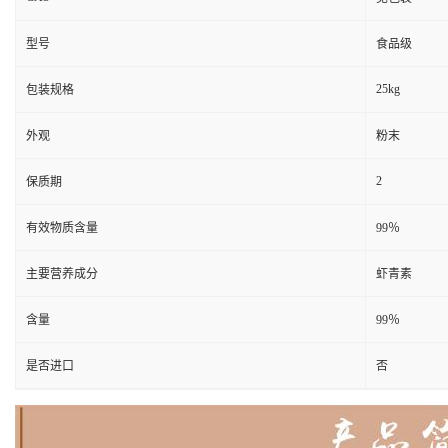
型号
食品级
25kg
包装规格
外观
粉末
2
保质期
有效物质含量
99％
主要营养成分
虾青素
含量
99％
是否进口
否