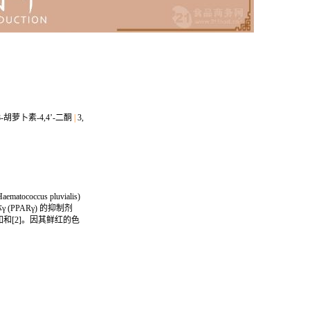
β,β-胡萝卜素-4,4’-二酮
|
3,
occus pluvialis)
PPARγ) 的抑制剂
和[2]。因其鲜红的色