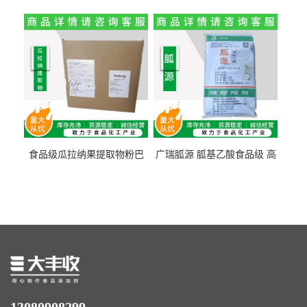
纤维素 柑橘粉 柑橘提取物
食纤维食品级代餐饱腹低热
量1kg包邮
食品级瓜拉纳果提取物粉巴
广瑞胍源 胍基乙酸食品级 高
西瓜拉那咖啡因22%运动爆发
含量 营养增补强化氨基酸
力补充剂