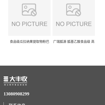
食品级瓜拉纳果提取物粉巴
广瑞胍源 胍基乙酸食品级 高
西瓜拉那咖啡因22%运动爆发
含量 营养增补强化氨基酸
力补充剂
13080908299