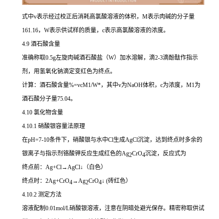
式中
v
表示经过校正后消耗高氯酸溶液的体积，
M
表示肉碱的分子量
161.16，
W
表示供试样的质量，
c
表示高氯酸溶液的浓度。
4.9 酒石酸含量
准确称取0.5g左旋肉碱酒石酸盐（W）加水溶解，滴2-3滴酚酞作指示
剂，用氢氧化钠滴定变红色为终点。
计算：酒石酸含量%=vcM1/W*，其中
v
为NaOH体积，
c
为浓度，M1为
酒石酸分子量75.04。
4.10 氯化物含量
4.10.1 硝酸银容量法原理
在pH=7-10条件下，硝酸银与水中Cl生成AgCl沉淀，达到终点时多余的
银离子与指示剂铬酸钾反应生成红色的Ag
CrO
沉淀，反应式为
2
4
终点前：Ag+Cl→AgCl↓（白色）
终点时：2Ag+CrO
→Ag
CrO
↓ (砖红色）
4
2
4
4.10.2 测定方法
溶液配制0.01mol/L硝酸银溶液，注意在阴暗处避光保存。精密称取供试