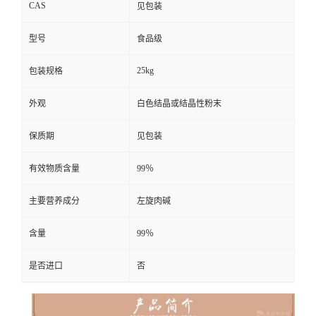
CAS
见包装
型号
食品级
25kg
包装规格
外观
白色结晶或结晶性粉末
保质期
见包装
有效物质含量
99％
主要营养成分
左旋肉碱
含量
99％
是否进口
否