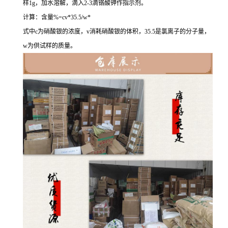
样1g，加水溶解，滴入2-3滴铬酸钾作指示剂。
计算：含量%=cv*35.5/w*
式中
c
为硝酸银的浓度，
v
消耗硝酸银的体积，35.5是氯离子的分子量，
w
为供试样的质量。