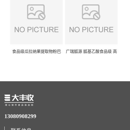
食品级瓜拉纳果提取物粉巴
广瑞胍源 胍基乙酸食品级 高
西瓜拉那咖啡因22%运动爆发
含量 营养增补强化氨基酸
力补充剂
13080908299