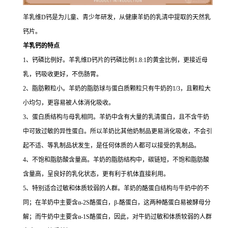
羊乳维D钙是为儿童、青少年研发，从健康羊奶的乳清中提取的天然乳
钙片。
羊乳钙的特点
1、钙磷比例好。羊乳维D钙片的钙磷比例1.8:1的黄金比例，更接近母
乳，钙吸收更好，不伤肠胃。
2、脂肪颗粒小。羊奶的脂肪球与蛋白质颗粒只有牛奶的1/3，且颗粒大
小均匀，更容易被人体消化吸收。
3、蛋白质结构与母乳相同。羊奶中含有大量的乳清蛋白，且不含牛奶
中可致过敏的异性蛋白。所以羊奶比其他奶制品更易消化吸收，不会引
起不适、等乳制品状发生，是任何体质的人都可以接受的乳制品。
4、不饱和脂肪酸含量高。羊奶的脂肪结构中，碳链短，不饱和脂肪酸
含量高，呈良好的乳化状态，更有利于机体直接利用。
5、特别适合过敏和体质较弱的人群。羊奶的酪蛋白结构与牛奶中的不
同；在羊奶中主要含α-2S酪蛋白，β-酪蛋白，这两种酪蛋白易被酵母分
解；而牛奶中主要含α-1S酪蛋白，因此，对牛奶过敏和体质较弱的人群