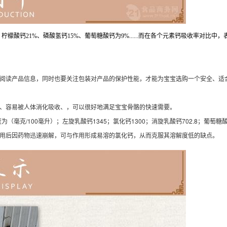
、柠檬酸钙21%、磷酸氢钙15%、葡萄糖酸钙为9%......而在各个元素钙吸收率对
阅读产品信息，同时也要关注包装对产品的保护性能，才能为宝宝选购一个安全、适合
、容易被人体消化吸收、，可以很好地满足宝宝骨骼的快速需要。
克/100毫升）；左旋乳酸钙1345；氯化钙1300；消旋乳酸钙702.8；葡萄糖酸钙
用后因药物迅速崩解，可与作用形成易溶的氯化钙，从而克服其溶解度低的缺点。