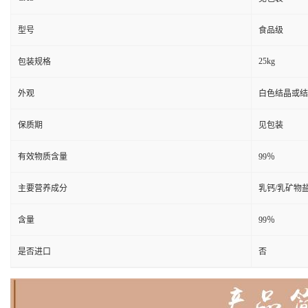
型号
食品级
25kg
包装规格
外观
白色结晶或结
保质期
见包装
有效物质含量
99％
主要营养成分
乳钙/乳矿物
含量
99％
是否进口
否