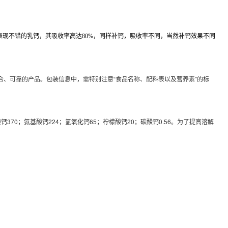
比中，表现不错的乳钙，其吸收率高达80%，同样补钙，吸收率不同，当然补钙效果不同
、可靠的产品。包装信息中，需特别注意“食品名称、配料表以及营养素”的标
370；氨基酸钙224；氢氧化钙65；柠檬酸钙20；碳酸钙0.56。为了提高溶解