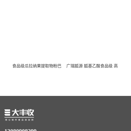
纤维素 柑橘粉 柑橘提取物
食纤维食品级代餐饱腹低热
量1kg包邮
食品级瓜拉纳果提取物粉巴
广瑞胍源 胍基乙酸食品级 高
西瓜拉那咖啡因22%运动爆发
含量 营养增补强化氨基酸
力补充剂