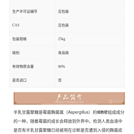
生产许可证编号
见包装
CAS
见包装
25kg
包装规格
级别
食品级
有效物质含量
99％
是否进口
否
半乳甘露聚糖是霉菌麴菌属（Aspergillus）的
组成成分
细胞壁
的一种，随着霉菌的成长会释放到外界中。检测人类血液中
是否有半乳甘露聚糖已经被用在诊断是否遭到入侵的麴菌症