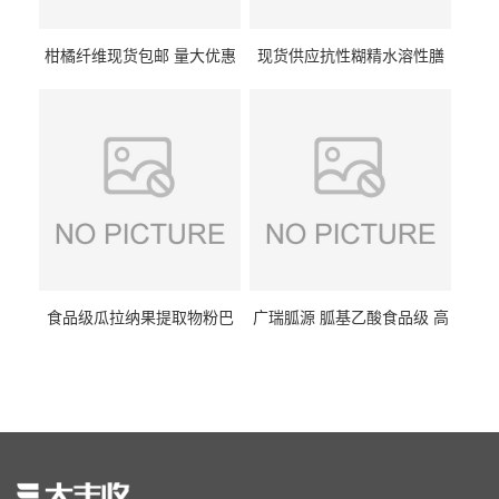
柑橘纤维现货包邮 量大优惠
现货供应抗性糊精水溶性膳
纤维素 柑橘粉 柑橘提取物
食纤维食品级代餐饱腹低热
量1kg包邮
食品级瓜拉纳果提取物粉巴
广瑞胍源 胍基乙酸食品级 高
西瓜拉那咖啡因22%运动爆发
含量 营养增补强化氨基酸
力补充剂