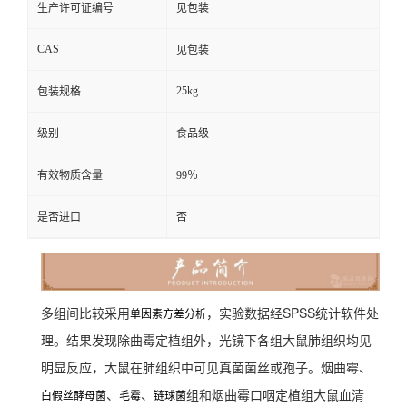
生产许可证编号
见包装
CAS
见包装
25kg
包装规格
级别
食品级
有效物质含量
99％
是否进口
否
多组间比较采用
，实验数据经SPSS统计软件处
单因素方差分析
理。结果发现除曲霉定植组外，光镜下各组大鼠肺组织均见
明显反应，大鼠在肺组织中可见真菌菌丝或孢子。烟曲霉、
、
、
组和烟曲霉口咽定植组大鼠血清
白假丝酵母菌
毛霉
链球菌