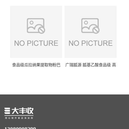
纤维素 柑橘粉 柑橘提取物
食纤维食品级代餐饱腹低热
量1kg包邮
食品级瓜拉纳果提取物粉巴
广瑞胍源 胍基乙酸食品级 高
西瓜拉那咖啡因22%运动爆发
含量 营养增补强化氨基酸
力补充剂