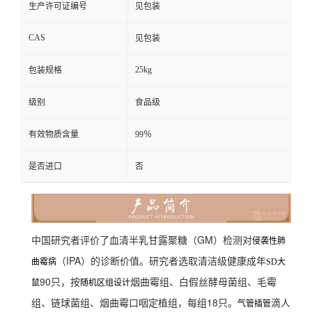
生产许可证编号
见包装
CAS
见包装
25kg
包装规格
级别
食品级
有效物质含量
99％
是否进口
否
中国研究者评价了血清半乳甘露聚糖（GM）检测对
侵袭性肺
（IPA）的诊断价值。研究者选取清洁级健康成年
曲霉病
SD大
90只，按
烟曲霉组、白假丝酵母菌组、毛霉
鼠
随机区组设计
组、链球菌组、烟曲霉口咽定植组，每组18只。
滴人
气管插管