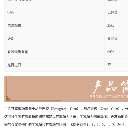
CAS
见包装
25kg
包装规格
级别
食品级
有效物质含量
99％
是否进口
否
半乳甘露聚糖来源于胡芦巴胶（Fenugreek Gum），瓜尔豆胶（Guar Gum），
这四种半乳甘露聚糖的结构都是以甘露糖为主链，半乳糖为侧链基团。更准确地说，它们是
同的仅仅是他们的半乳糖和甘露糖的比例，比例分别是1：1，1：2，1：2。5～3，和1：3.