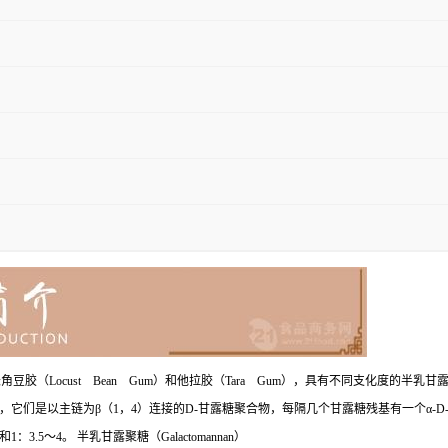
长角豆胶（Locust Bean Gum）和他拉胶（Tara Gum），具有不同支化度的半乳甘
以主链为β（1，4）连接的D-甘露糖聚合物，每隔几个甘露糖残基有一个α-D-半乳糖
5～4。 半乳甘露聚糖（Galactomannan）