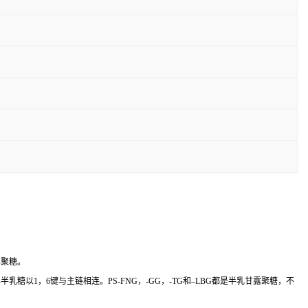
露聚糖。
以1，6键与主链相连。PS-FNG，-GG，-TG和–LBG都是半乳甘露聚糖，不